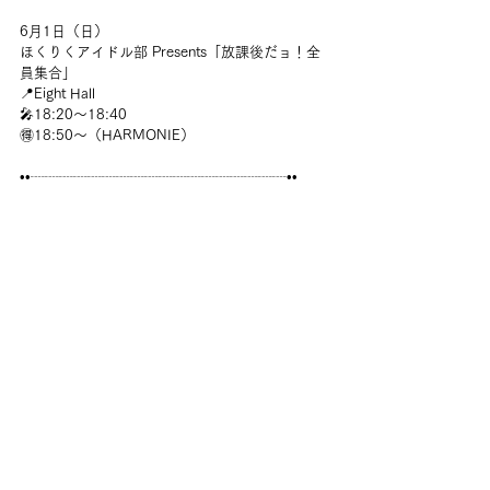
6月1日（日）
ほくりくアイドル部 Presents「放課後だョ！全
員集合」 
📍Eight Hall
🎤18:20～18:40
🉐18:50～
（HARMONIE）
••┈┈┈┈┈┈┈┈┈┈┈┈┈┈┈┈┈┈••