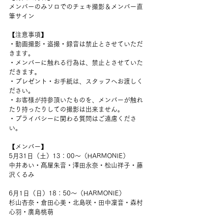
メンバーのみソロでのチェキ撮影＆メンバー直
筆サイン
【注意事項】
・動画撮影・盗撮・録音は禁止とさせていただ
きます。
・メンバーに触れる行為は、禁止とさせていた
だきます。
・プレゼント・お手紙は、スタッフへお渡しく
ださい。
・お客様が持参頂いたものを、メンバーが触れ
たり持ったりしての撮影は出来ません。
・プライバシーに関わる質問はご遠慮くださ
い。
【メンバー】
5月31日（土）13：00〜（HARMONIE）
中井あい・髙屋朱音・澤田永奈・松山祥子・藤
沢くるみ
6月1日（日）18：50〜（HARMONIE）
杉山杏奈・倉田心美・北島咲・田中凜音・森村
心羽・廣島桃萌