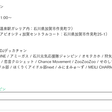
ン
:00～
温泉駅ガレリア内：石川県加賀市作見町ワ）
アビオシティ加賀セントラルコート：石川県加賀市作見町25-1）
DJデッカチャン
MINE / アミーガス / 石川元気応援隊ジャンピン / オモテカホ / 狩
恋音クロシェット / Chance Movement / ZooZooZoo / せのしすた
部 / ほくりくアイドル部next / みにまみゅ～ず / MEILI CHARM
ピン