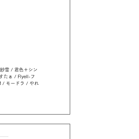
矢紗雪 / 君色＋シン
ぁ / Flyell-フ
 / モードラ / やれ