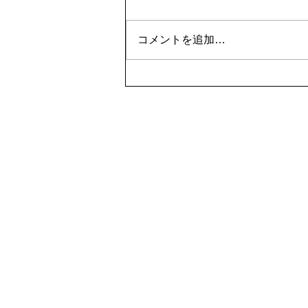
コメントを追加…
株式会社アドバンス
〒921-8178 石川県
TEL
076-226-8700
メールアドレス
ju