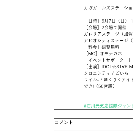
カガガールズステーショ
［日時］6月7日（日） 11
［会場］2会場で開催
ガレリアステージ（加賀
アビオシティステージ（
［料金］観覧無料
［MC］オモテカホ
［イベントサポーター］
［出演］IDOL☆ST∀R 
クロニシティ / ごいちー / 
ライル- / ほくりくアイドル
でき!（50音順）
#石川元気応援隊ジャン
コメント