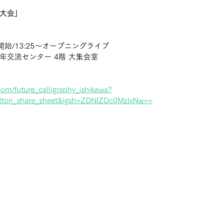
大会」
開始/13:25～オープニングライブ
年交流センター 4階 大集会室
com/future_calligraphy_ishikawa?
tton_share_sheet&igsh=ZDNlZDc0MzIxNw==