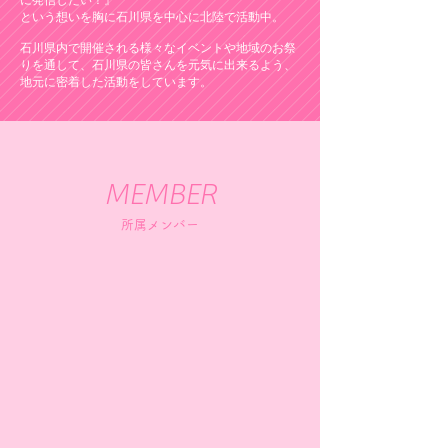
に発信したい！』
という想いを胸に石川県を中心に北陸で活動中。​
石川県内で開催される様々なイベントや地域のお祭
りを通して、石川県の皆さんを元気に出来るよう、
地元に密着した活動をしています。
MEMBER
所属メンバー
髙屋 朱音
倉田 心美
タ
ク
カ
ラ
ヤ
タ
ア
ミ
カ
ウ
ネ